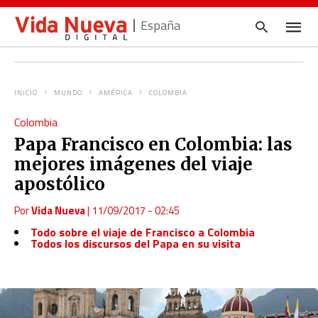
España
INICIO
MUNDO
AMÉRICA
COLOMBIA
Escrib
Colombia
tu
consul
Papa Francisco en Colombia: las
y
pulsa
mejores imágenes del viaje
en
INTRO
apostólico
Por
Vida Nueva
|
11/09/2017 - 02:45
Todo sobre el viaje de Francisco a Colombia
Todos los discursos del Papa en su visita