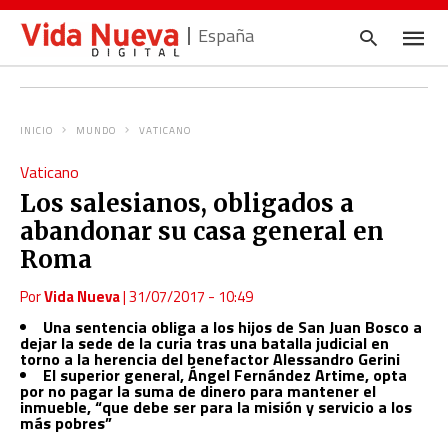
España
INICIO
MUNDO
VATICANO
Escrib
Vaticano
tu
consul
Los salesianos, obligados a
y
pulsa
abandonar su casa general en
en
INTRO
Roma
Por
Vida Nueva
|
31/07/2017 - 10:49
Una sentencia obliga a los hijos de San Juan Bosco a
dejar la sede de la curia tras una batalla judicial en
torno a la herencia del benefactor Alessandro Gerini
El superior general, Ángel Fernández Artime, opta
por no pagar la suma de dinero para mantener el
inmueble, “que debe ser para la misión y servicio a los
más pobres”