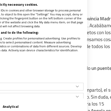
rictly necessary cookies.
 IDs in cookies and other browser storage to process personal
to object to this open the "Settings". You may accept, deny or
 los
Centros Educativos Vicencianos de la Provincia Mad
licking the fingerprint button on the left bottom corner of the
ter of the website and click the My data menu item, on that page
s un reto ambicioso para todos los colegios. Acabábam
 will not affect browsing data.
en el aprendizaje a través de proyectos concretos con lo
and to do the following:
. Create profiles for personalised advertising. Use profiles to
rabajar en esto de cara al curso siguiente… Pensamos cos
les to select personalised content. Measure advertising
caminar surgió el más sorprendente y vital de todos los
tics or combinations of data from different sources. Develop
ata. Actively scan device characteristics for identification.
a Provincia unida y apasionada, estableciendo
un puente
 la misión compartida
.
 principio: en la lengua inglesa (que yo imparto), el su
or quería hacer brotar en nosotros algo nuevo. Sin duda, 
versario del Carisma Vicenciano. Al menos para los 15
Analytical
mos tenido la suerte de viajar dos semanas a Angola en