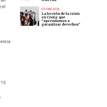
 el
07/08/2026
La lección de la crisis
en Ceuta: que
“aprendamos a
garantizar derechos”
iencia
 15
s