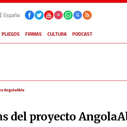
España
G
IG
PLIEGOS
FIRMAS
CULTURA
PODCAST
to AngolaAble
as del proyecto AngolaA