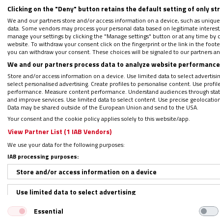
Clicking on the "Deny" button retains the default setting of only st
Por
M. Ángeles Martínez del Sol
|
23/07/2017 - 08:14
We and our partners store and/or access information on a device, such as unique
data. Some vendors may process your personal data based on legitimate interest, 
Hace un año, al finalizar el curso 2015-16,
manage your settings by clicking the "Manage settings" button or at any time by c
website. To withdraw your consent click on the fingerprint or the link in the foo
Vicente, de las Hijas de la Caridad
, asumimo
you can withdraw your consent. These choices will be signaled to our partners and
recibir nuestra formación de julio, basada 
We and our partners process data to analyze website performance 
Store and/or access information on a device. Use limited data to select advertising
tener una incidencia social. Las idea era t
select personalised advertising. Create profiles to personalise content. Use profi
realmente creativas, hasta que desde este 
performance. Measure content performance. Understand audiences through statis
and improve services. Use limited data to select content. Use precise geolocation d
proyectos:
AngolaAble
.
Data may be shared outside of the European Union and send to the USA.
Your consent and the cookie policy applies solely to this website/app.
View Partner List (1 IAB Vendors)
Lo hemos podido sacar adelante con toda l
We use your data for the following purposes:
España y Angola, siempre desde la base de
IAB processing purposes:
Store and/or access information on a device
Como profesores que somos, empecemos por el
able significa oportunidad de hacer. El Señ
Use limited data to select advertising
proyecto ha sido un regalo por el 400º ani
Essential
Create profiles for personalised advertising
profesores de 13 centros diferentes que
he