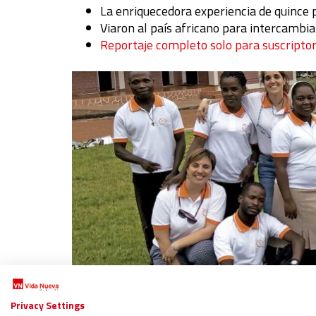
La enriquecedora experiencia de quince p
Viaron al país africano para intercambi
Reportaje completo solo para suscripto
Privacy Settings
Síguenos en:
IG
G