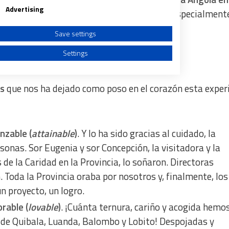
Advertising
 poner en práctica pedagogías innovadoras, especialmente
ir la cultura y la fe.
Save settings
Settings
as
que nos ha dejado como poso en el corazón esta exper
a from different sources
nzable (
attainable
)
. Y lo ha sido gracias al cuidado, la
sonas. Sor Eugenia y sor Concepción, la visitadora y la
de la Caridad en la Provincia, lo soñaron. Directoras
 Toda la Provincia oraba por nosotros y, finalmente, los
n proyecto, un logro.
rable (
lovable
)
. ¡Cuánta ternura, cariño y acogida hemo
 de Quibala, Luanda, Balombo y Lobito! Despojadas y