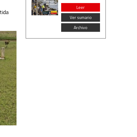
Leer
tida
Ver sumario
Archivo