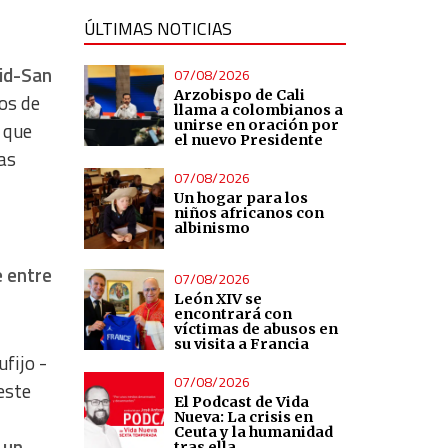
ÚLTIMAS NOTICIAS
rid-San
07/08/2026
Arzobispo de Cali
os de
llama a colombianos a
unirse en oración por
s que
el nuevo Presidente
as
07/08/2026
Un hogar para los
niños africanos con
albinismo
 entre
07/08/2026
León XIV se
encontrará con
víctimas de abusos en
su visita a Francia
fijo -
07/08/2026
este
El Podcast de Vida
Nueva: La crisis en
Ceuta y la humanidad
 un
tras ella