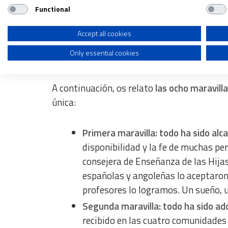
Functional
programa de intercambio
. El objetivo era
Use profiles to select personalised advertising
aprendizaje cooperativo en el aula, y compart
Create profiles to personalise content
Accept all cookies
Only essential cookies
Use profiles to select personalised content
Alcanzable, adorable, creíble…
Measure advertising performance
A continuación, os relato
las ocho maravill
Measure content performance
única:
Understand audiences through statistics or combinations of dat
Primera maravilla: todo ha sido alca
Develop and improve services
disponibilidad y la fe de muchas per
Use limited data to select content
consejera de Enseñanza de las Hijas 
españolas y angoleñas lo aceptaron.
IAB Special Features:
profesores lo logramos. Un sueño, u
Use precise geolocation data
Segunda maravilla: todo ha sido ado
Identify devices based on information actively requested
recibido en las cuatro comunidades