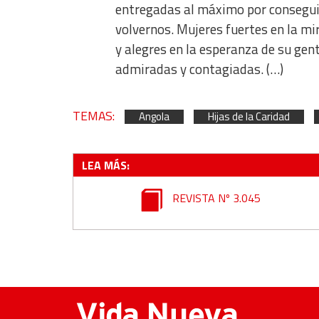
Non-IAB processing purposes:
entregadas al máximo por consegui
Essential
volvernos. Mujeres fuertes en la mi
y alegres en la esperanza de su gent
Analytical
admiradas y contagiadas. (…)
Functional
Advertising
TEMAS:
Angola
Hijas de la Caridad
LEA MÁS:
REVISTA Nº 3.045