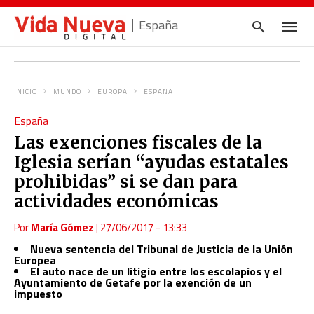
España
INICIO
MUNDO
EUROPA
ESPAÑA
Escrib
España
tu
consul
Las exenciones fiscales de la
y
pulsa
Iglesia serían “ayudas estatales
en
INTRO
prohibidas” si se dan para
actividades económicas
Por
María Gómez
|
27/06/2017 - 13:33
Nueva sentencia del Tribunal de Justicia de la Unión
Europea
El auto nace de un litigio entre los escolapios y el
Ayuntamiento de Getafe por la exención de un
impuesto