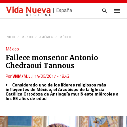
España
INICIO
MUNDO
AMÉRICA
MÉXICO
Escrib
México
tu
consul
Fallece monseñor Antonio
y
pulsa
Chedraoui Tannous
en
INTRO
Por
VNM/M.L.
|
14/06/2017 - 19:42
Considerado uno de los líderes religiosos más
influyentes de México, el Arzobispo de la Iglesia
Católica Ortodoxa de Antioquía murió este miércoles a
los 85 años de edad