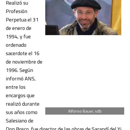
Realizó su
Profesión
Perpetua el 31
de enero de
1994, y fue
ordenado
sacerdote el 16
de noviembre de
1996. Según
informó ANS,
entre los
encargos que
realizó durante
Alfonso Bauer, sdb
sus años como
Salesiano de
Don Bosco, fue director de las obras de Sarandí del Yi,