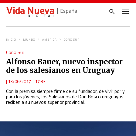
España
INICIO
MUNDO
AMÉRICA
CONO SUR
Escrib
Cono Sur
tu
consul
Alfonso Bauer, nuevo inspector
y
pulsa
de los salesianos en Uruguay
en
INTRO
|
13/06/2017 - 17:33
Con la premisa siempre firme de su fundador, de vivir por y
para los jóvenes, los Salesianos de Don Bosco uruguayos
reciben a su nuevos superior provincial.