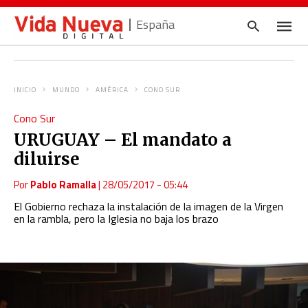
España
INICIO
MUNDO
AMÉRICA
CONO SUR
Escrib
Cono Sur
tu
consul
URUGUAY – El mandato a
y
pulsa
diluirse
en
INTRO
Por
Pablo Ramalla
|
28/05/2017 - 05:44
El Gobierno rechaza la instalación de la imagen de la Virgen
en la rambla, pero la Iglesia no baja los brazo