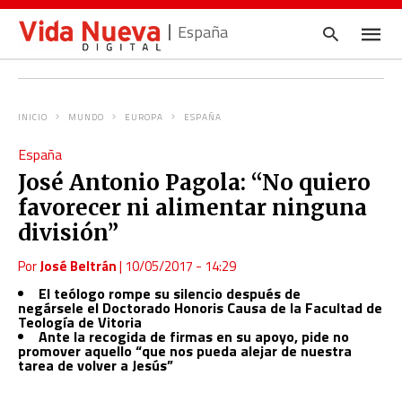
España
INICIO
MUNDO
EUROPA
ESPAÑA
Escrib
España
tu
consul
José Antonio Pagola: “No quiero
y
pulsa
favorecer ni alimentar ninguna
en
INTRO
división”
Por
José Beltrán
|
10/05/2017 - 14:29
El teólogo rompe su silencio después de
negársele el Doctorado Honoris Causa de la Facultad de
Teología de Vitoria
Ante la recogida de firmas en su apoyo, pide no
promover aquello “que nos pueda alejar de nuestra
tarea de volver a Jesús”