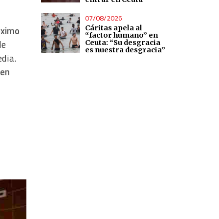
07/08/2026
Cáritas apela al
róximo
“factor humano” en
le
Ceuta: “Su desgracia
es nuestra desgracia”
edia.
uen