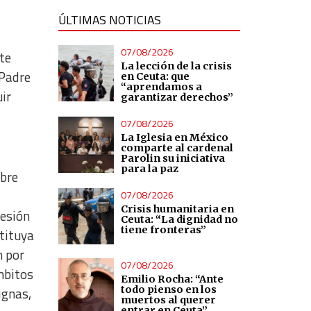
ÚLTIMAS NOTICIAS
07/08/2026
te
La lección de la crisis
 Padre
en Ceuta: que
“aprendamos a
ir
garantizar derechos”
07/08/2026
La Iglesia en México
comparte al cardenal
Parolin su iniciativa
para la paz
obre
07/08/2026
Crisis humanitaria en
resión
Ceuta: “La dignidad no
tiene fronteras”
stituya
n por
07/08/2026
mbitos
Emilio Rocha: “Ante
todo pienso en los
ignas,
muertos al querer
entrar en Ceuta”