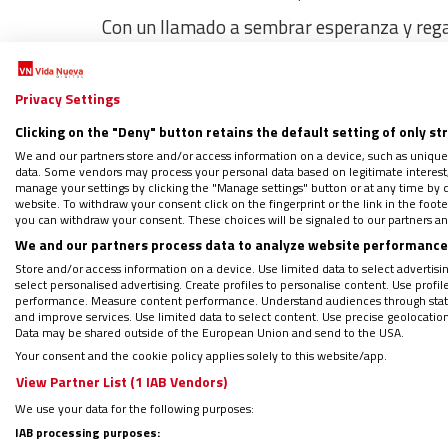
Con un llamado a sembrar esperanza y regal
conclusivo de su
113° Asamblea Plenaria
r
comunidades católicas” les comparten la gra
Privacy Settings
visita
ad limina
, “en la que hemos sido aco
Clicking on the "Deny" button retains the default setting of only st
Francisco
en nuestra misión evangelizadora.
We and our partners store and/or access information on a device, such as unique
proclamando la Buena Noticia de Jesús en 
data. Some vendors may process your personal data based on legitimate interest, 
manage your settings by clicking the "Manage settings" button or at any time by c
diócesis
”, expresan.
website. To withdraw your consent click on the fingerprint or the link in the foo
you can withdraw your consent. These choices will be signaled to our partners and
We and our partners process data to analyze website performance 
Como es habitual en estas asambleas, los o
Store and/or access information on a device. Use limited data to select advertising
ella,
en el mensaje señalan su preocupación p
select personalised advertising. Create profiles to personalise content. Use profi
performance. Measure content performance. Understand audiences through statis
especialmente en este año electoral”
. Y a
and improve services. Use limited data to select content. Use precise geolocation d
Data may be shared outside of the European Union and send to the USA.
y descalificación que cierra sus puertas a 
Your consent and the cookie policy applies solely to this website/app.
a los argumentos de fondo, ni que el cálcu
View Partner List (1 IAB Vendors)
las iniciativas que promueven el aborto, po
We use your data for the following purposes:
de la sociedad y porque se otorgue un apro
IAB processing purposes: