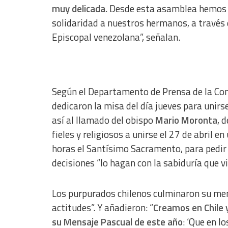
IAB Special Features:
muy delicada
. Desde esta asamblea hemos 
Use precise geolocation data
solidaridad a nuestros hermanos, a través 
Episcopal venezolana”, señalan.
Identify devices based on information actively requested
Non-IAB processing purposes:
Essential
Según el Departamento de Prensa de la Conf
Analytical
dedicaron la misa del día jueves para unirs
Functional
así al llamado del obispo
Mario Moronta
, 
fieles y religiosos a unirse el 27 de abril
Advertising
horas el Santísimo Sacramento, para pedir 
decisiones “lo hagan con la sabiduría que vie
Los purpurados chilenos culminaron su me
actitudes”. Y añadieron: “
Creamos en Chile y
su Mensaje Pascual de este año
: ‘Que en 