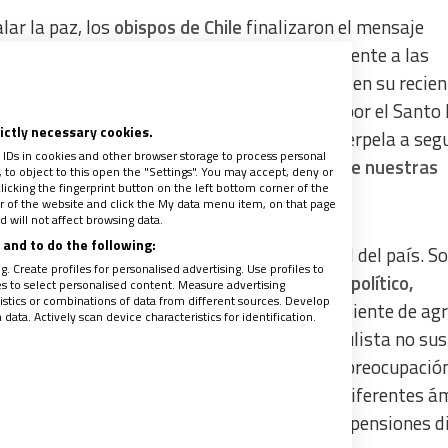
ar la paz, los
obispos de Chile
finalizaron el mensaje
ealizada a fines de abril. Dirigido “especialmente a las
titud que sienten por la experiencia vivida en su recien
gidos, escuchados, animados y confirmados por el Santo
rictly necessary cookies.
 Su lúcida mirada sobre la realidad nos interpela a segu
 IDs in cookies and other browser storage to process personal
este tiempo, en nuestro país y en cada una de nuestras
to object to this open the "Settings". You may accept, deny or
licking the fingerprint button on the left bottom corner of the
ter of the website and click the My data menu item, on that page
 will not affect browsing data.
and to do the following:
bispos dedicaron tiempo a mirar la realidad del país. S
. Create profiles for personalised advertising. Use profiles to
or “la grave crispación del debate social y político,
les to select personalised content. Measure advertising
tics or combinations of data from different sources. Develop
gregan: “no nos dejemos provocar por un ambiente de ag
ata. Actively scan device characteristics for identification.
toda confianza. Que la consigna rápida y populista no su
lo desplace a los valores”. Expresan también preocupació
r las diversas situaciones de corrupción en diferentes á
piado tratamiento a la discusión respecto a pensiones d