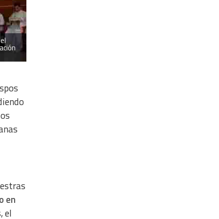
el
ación
ispos
ndiendo
los
ranas
uestras
co en
 el