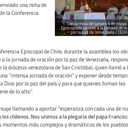
enviado una nota de
de la Conferencia
Con la misa del jueves 4 de mayo, 
Episcopado se unió a la jornada de or
por la paz de Venezuela / CECH
erencia Episcopal de Chile, durante la asamblea los ob
e a la jornada de oración por la paz de Venezuela, respo
de la diócesis venezolana de San Cristóbal, quien llamó a 
 en una “intensa jornada de oración” y exponer desde temp
a Dios por la paz del país y para que quienes toman las
ne de lo alto”.
nsaje llamando a aportar “esperanza con cada una de n
 los chilenos. Nos unimos a la plegaria del papa Francis
los momentos más complejos y dramáticos de los pueblos,