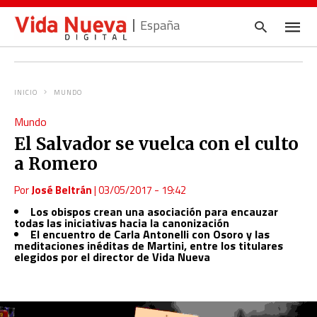
España
INICIO
MUNDO
Escrib
Mundo
tu
consul
El Salvador se vuelca con el culto
y
pulsa
a Romero
en
INTRO
Por
José Beltrán
|
03/05/2017 - 19:42
Los obispos crean una asociación para encauzar
todas las iniciativas hacia la canonización
El encuentro de Carla Antonelli con Osoro y las
meditaciones inéditas de Martini, entre los titulares
elegidos por el director de Vida Nueva