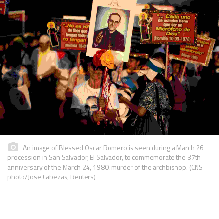
An image of Blessed Oscar Romero is seen during a March 26
procession in San Salvador, El Salvador, to commemorate the 37th
anniversary of the March 24, 1980, murder of the archbishop. (CNS
photo/Jose Cabezas, Reuters)