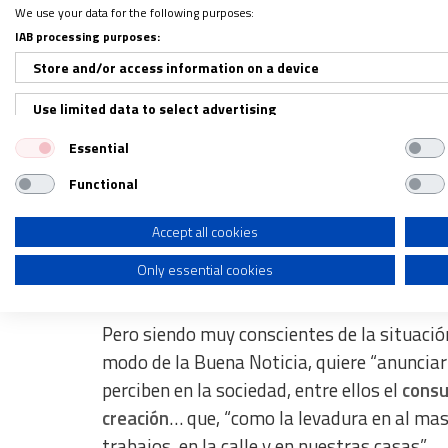
We use your data for the following purposes:
social conjunta”
y a trabajar para “promover
IAB processing purposes:
protección social, repensar la participació
Store and/or access information on a device
trabajados ‘productivos’ sea reconocidos 
cuidados que posibilitan la vida (el cuidad
Use limited data to select advertising
cuidado de la naturaleza…).
Essential
Create profiles for personalised advertising
Functional
Por eso, demandan también un diálogo sobre
Use profiles to select personalised advertising
señala esta organización eclesial– sentar
Create profiles to personalise content
Accept all cookies
sindicatos y otras organizaciones sociale
Only essential cookies
trabajo
y cómo necesitamos organizar el tr
Use profiles to select personalised content
Measure advertising performance
Pero siendo muy conscientes de la situación
Measure content performance
modo de la Buena Noticia, quiere “anuncia
perciben en la sociedad, entre ellos el
consu
Understand audiences through statistics or combinations of dat
creación
… que, “como la levadura en al mas
Develop and improve services
trabajos, en la calle y en nuestras casas”.