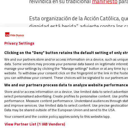
reivindica en su tradicional
manifiesto
para
Esta organización de la Acción Católica, qu
dignidad está herida”, advierte contra los
España. “A menudo escuchamos que hemos sa
creando empleo. Escuchamos menos que
e
Privacy Settings
de derechos
: temporalidad, inestabilidad
Clicking on the "Deny" button retains the default setting of only st
pobreza”.
We and our partners store and/or access information on a device, such as unique
data. Some vendors may process your personal data based on legitimate interest, 
manage your settings by clicking the "Manage settings" button or at any time by c
website. To withdraw your consent click on the fingerprint or the link in the foo
En este sentido, la HOAC recuerda que tamp
you can withdraw your consent. These choices will be signaled to our partners and
vivir con dignidad”. “Los ‘trabajadores pobr
We and our partners process data to analyze website performance 
representan ya el 14,8%”.
Store and/or access information on a device. Use limited data to select advertising
select personalised advertising. Create profiles to personalise content. Use profi
performance. Measure content performance. Understand audiences through statis
and improve services. Use limited data to select content. Use precise geolocation d
La esperanza de los pequeños ca
Data may be shared outside of the European Union and send to the USA.
Your consent and the cookie policy applies solely to this website/app.
View Partner List (1 IAB Vendors)
Frente a esta situación, los miembros de
l