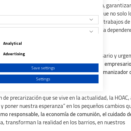
 el trabajo decente, evitar la discriminación, garantizar
n y seguir avanzando hacia un sistema en el que no solo l
socialmente como trabajos, sino también los trabajos de
o de niños y personas mayores, la atención a la dependenc
Analytical
Advertising
 el presente y futuro del trabajo. “Es necesario y urge
nos en una
mesa de diálogo donde gobiernos, empresario
Save settings
s reflexionemos sobre el sentido humano y humanizador 
Settings
abajo”.
 de precarización que se vive en la actualidad, la HOAC, 
r y poner nuestra esperanza” en los pequeños cambios q
mo responsable, la economía de comunión, el cuidado de
a from different sources
a, transforman la realidad en los barrios, en nuestros