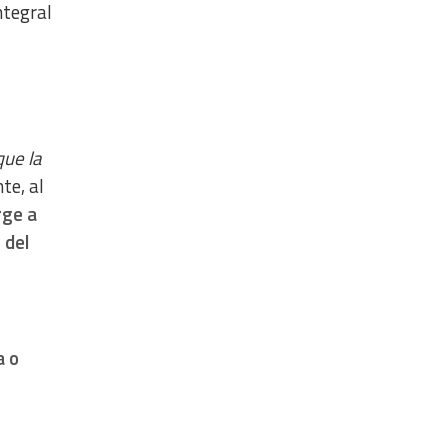
ntegral
que la
te, al
rge a
 del
a o