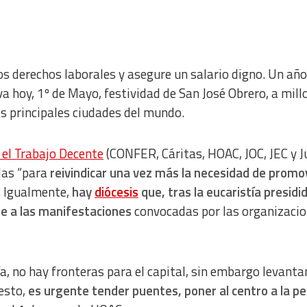
s derechos laborales y asegure un salario digno. Un añ
va hoy, 1º de Mayo, festividad de San José Obrero, a mill
las principales ciudades del mundo.
 el Trabajo Decente
(CONFER, Cáritas, HOAC, JOC, JEC y J
das “para
reivindicar una vez más la necesidad de promo
”. Igualmente,
hay
diócesis
que, tras la eucaristía presidi
se a las manifestaciones
convocadas por las organizaci
ía, no hay fronteras para el capital, sin embargo levant
esto,
es urgente tender puentes, poner al centro a la p