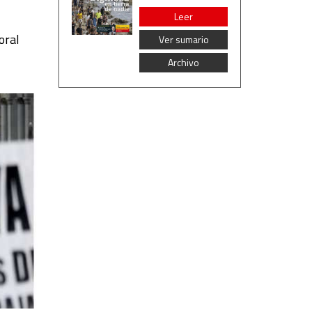
Leer
oral
Ver sumario
Archivo