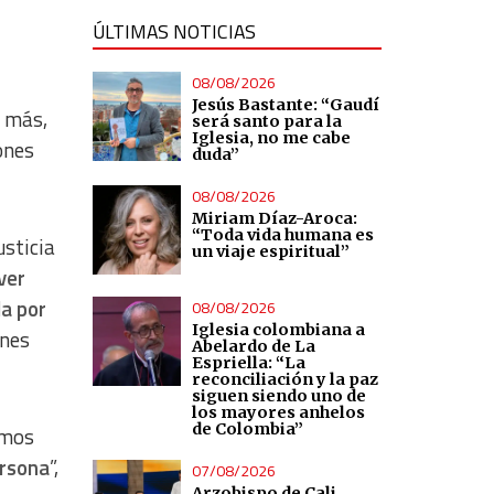
ÚLTIMAS NOTICIAS
08/08/2026
Jesús Bastante: “Gaudí
o más,
será santo para la
Iglesia, no me cabe
ones
duda”
08/08/2026
Miriam Díaz-Aroca:
“Toda vida humana es
usticia
un viaje espiritual”
ver
da por
08/08/2026
Iglesia colombiana a
ones
Abelardo de La
Espriella: “La
reconciliación y la paz
siguen siendo uno de
los mayores anhelos
de Colombia”
amos
ersona
”,
07/08/2026
Arzobispo de Cali