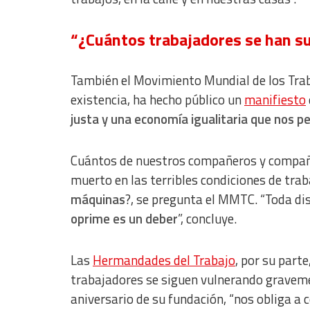
Use limited data to select content
“¿Cuántos trabajadores se han s
IAB Special Features:
Use precise geolocation data
También el Movimiento Mundial de los Trab
Identify devices based on information actively requested
existencia, ha hecho público un
manifiesto
Non-IAB processing purposes:
justa y una economía igualitaria que nos pe
Essential
Cuántos de nuestros compañeros y compañe
Analytical
muerto en las terribles condiciones de tra
Functional
máquinas
?, se pregunta el MMTC. “Toda di
oprime es un deber
”, concluye.
Advertising
Las
Hermandades del Trabajo
, por su part
trabajadores se siguen vulnerando graveme
aniversario de su fundación, “nos obliga a