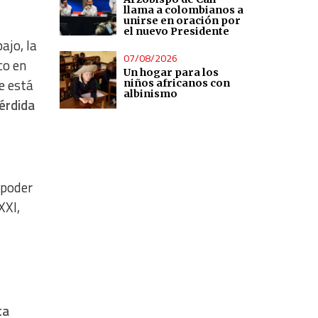
llama a colombianos a
unirse en oración por
el nuevo Presidente
ajo, la
07/08/2026
co en
Un hogar para los
e está
niños africanos con
albinismo
pérdida
 poder
XXI,
ta