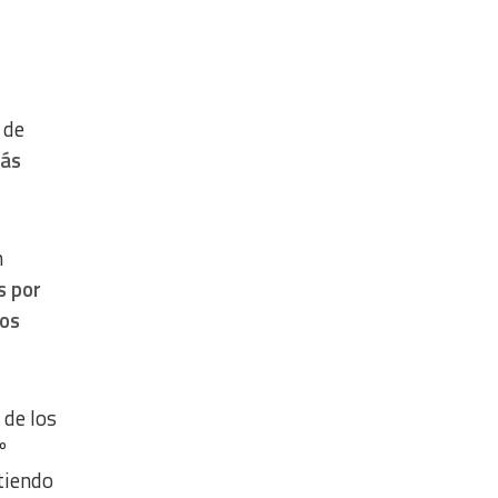
 de
más
n
s por
nos
 de los
º
tiendo