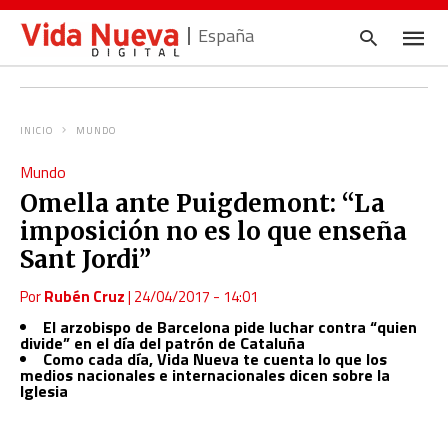
España
INICIO
MUNDO
Escrib
Mundo
tu
consul
Omella ante Puigdemont: “La
y
pulsa
imposición no es lo que enseña
en
INTRO
Sant Jordi”
Por
Rubén Cruz
|
24/04/2017 - 14:01
El arzobispo de Barcelona pide luchar contra “quien
divide” en el día del patrón de Cataluña
Como cada día, Vida Nueva te cuenta lo que los
medios nacionales e internacionales dicen sobre la
Iglesia