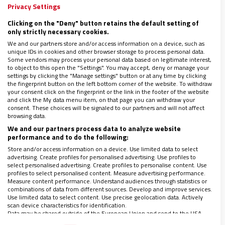
Privacy Settings
Progresivamente vas profundizando y, a veces,
Clicking on the "Deny" button retains the default setting of
llegas a sentir a un Dios que te habita y que te
only strictly necessary cookies.
quiere hablar al corazón, aunque descifrar el
We and our partners store and/or access information on a device, such as
unique IDs in cookies and other browser storage to process personal data.
mensaje se te haga un poco complicado.
Disfrutas
Some vendors may process your personal data based on legitimate interest,
to object to this open the "Settings". You may accept, deny or manage your
del momento e intentas guardarlo en tu memoria,
settings by clicking the "Manage settings" button or at any time by clicking
the fingerprint button on the left bottom corner of the website. To withdraw
pues la experiencia te dice que es difícil
your consent click on the fingerprint or the link in the footer of the website
experimentar eso en la rutina.
and click the My data menu item, on that page you can withdraw your
consent. These choices will be signaled to our partners and will not affect
browsing data.
“Ha merecido la pena”
We and our partners process data to analyze website
performance and to do the following:
Store and/or access information on a device. Use limited data to select
advertising. Create profiles for personalised advertising. Use profiles to
Solo por vivir esos minutos de sentir a Dios con
select personalised advertising. Create profiles to personalise content. Use
simplicidad y sin “extravagancias místicas”, hubiera
profiles to select personalised content. Measure advertising performance.
Measure content performance. Understand audiences through statistics or
merecido la pena pasar el fin de año en el encuentro
combinations of data from different sources. Develop and improve services.
Use limited data to select content. Use precise geolocation data. Actively
de Madrid. Sin embargo, hubo mucho más.
Todo lo
scan device characteristics for identification.
Data may be shared outside of the European Union and send to the USA.
que rodea la experiencia de Taizé habla de Dios.
Your consent and the cookie policy applies solely to this website/app.