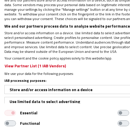
We and our partners store and/or access information on a device, such as unique
Luego, a partir de la década de los
data. Some vendors may process your personal data based on legitimate interest, 
educación a distancia se incorpor
manage your settings by clicking the "Manage settings" button or at any time by c
website. To withdraw your consent click on the fingerprint or the link in the foo
Así que por “papelitos”, por papel
you can withdraw your consent. These choices will be signaled to our partners and
grupos de WhatsApp, televisión, 
We and our partners process data to analyze website performance 
Store and/or access information on a device. Use limited data to select advertising
físico para el proceso de enseñanz
select personalised advertising. Create profiles to personalise content. Use profi
performance. Measure content performance. Understand audiences through statis
and improve services. Use limited data to select content. Use precise geolocation d
4.- La educación emocional, el a
Data may be shared outside of the European Union and send to the USA.
Your consent and the cookie policy applies solely to this website/app.
No se trata de una relación imper
View Partner List (1 IAB Vendors)
si son niños o niñas, necesitan s
We use your data for the following purposes:
maestros se dieron cuenta que ant
IAB processing purposes:
preguntar cómo se sentían… sólo e
Store and/or access information on a device
resultó válido también para la rela
personal. El lazo afectivo, necesa
Use limited data to select advertising
acompañamiento tanto para los p
Essential
Create profiles for personalised advertising
Functional
Use profiles to select personalised advertising
5.- Todos nos necesitamos.
Esto f