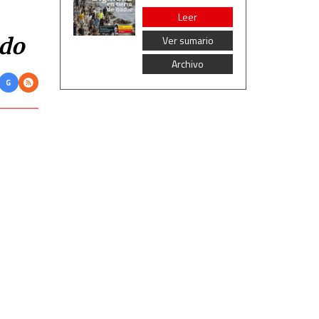
Leer
ado
Ver sumario
Archivo
G