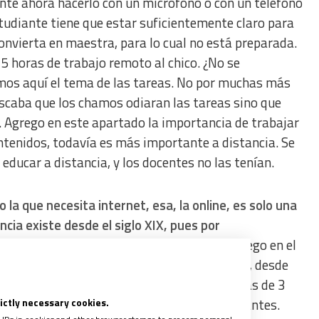
ente ahora hacerlo con un micrófono o con un teléfono
studiante tiene que estar suficientemente claro para
nvierta en maestra, para lo cual no está preparada.
 horas de trabajo remoto al chico. ¿No se
os aquí el tema de las tareas. No por muchas más
scaba que los chamos odiaran las tareas sino que
e. Agrego en este apartado la importancia de trabajar
tenidos, todavía es más importante a distancia. Se
ducar a distancia, y los docentes no las tenían.
o la que necesita internet, esa, la online, es solo una
cia existe desde el siglo XIX, pues por
en educación de adultos desde entonces.
Luego en el
ón, se enriqueció. En Fe y Alegría, por ejemplo, desde
iofónico Fe y Alegría– para adultos, hace más de 3
rictly necessary cookies.
dio, con reuniones semanales con los estudiantes.