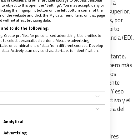
 IDs in cookies and other browser storage to process personal
 80, cuando el internet se fue masificando, a la
to object to this open the "Settings". You may accept, deny or
ó esa herramienta, sobre todo en educación superior.
licking the fingerprint button on the left bottom corner of the
ter of the website and click the My data menu item, on that page
ógrafos en bodegas y puertas de los planteles, por
 will not affect browsing data.
radio, megáfonos… mientras no exista el ámbito
and to do the following:
. Create profiles for personalised advertising. Use profiles to
a aprendizaje, todo eso es Educación a distancia (ED).
les to select personalised content. Measure advertising
tics or combinations of data from different sources. Develop
ata. Actively scan device characteristics for identification.
compañamiento psicoafectivo, es súper importante.
sonal. Los estudiantes, de la edad que sean, pero más
entirse importantes para sus maestros. Muchos
es de preguntar por las tareas, era conveniente
sa pregunta cambiaba el tono de la “clase”. Y eso
ción con las madres y la relación entre Directivo y el
rio en educación. Añadimos aquí la importancia del
adres como para los docentes.
Analytical
Advertising
ue un aprendizaje en doble dirección: los padres