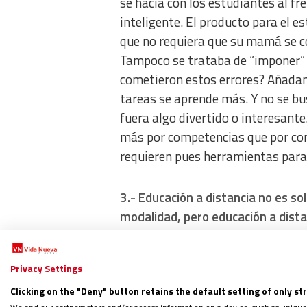
se hacía con los estudiantes al fr
inteligente. El producto para el e
que no requiera que su mamá se co
Tampoco se trataba de “imponer” 5
cometieron estos errores? Añadam
tareas se aprende más. Y no se bu
fuera algo divertido o interesant
más por competencias que por con
requieren pues herramientas para e
3.- Educación a distancia no es sol
modalidad, pero educación a distan
correspondencia se ha trabajado 
siglo XX, con la radio y la televisi
Privacy Settings
que se creó el IRFA –Instituto Rad
Clicking on the "Deny" button retains the default setting of only st
décadas, se ha dado clases por ra