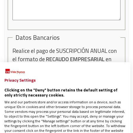
Datos Bancarios
Realice el pago de SUSCRIPCIÓN ANUAL con
el formato de
RECAUDO EMPRESARIAL
en
cualquier
BANCOLOMBIA
de su ciudad. Tenga
en cuenta las siguientes indicaciones:/
Privacy Settings
Código de convenio: 32888
Clicking on the "Deny" button retains the default setting of
only strictly necessary cookies.
Nombre del convenio:
We and our partners store and/or access information on a device, such as
Comercializadora PPC S.A.S
unique IDs in cookies and other browser storage to process personal data.
Some vendors may process your personal data based on legitimate interest,
Referencia: Su número de CC o NIT
to object to this open the "Settings". You may accept, deny or manage your
settings by clicking the "Manage settings" button or at any time by clicking
Nombre del pagador: Su nombre
the fingerprint button on the left bottom corner of the website. To withdraw
your consent click on the fingerprint or the link in the footer of the website
completo o nombre de la institución o