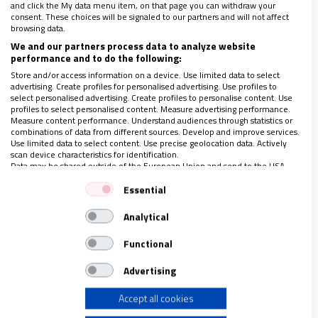
and click the My data menu item, on that page you can withdraw your
empresa.
consent. These choices will be signaled to our partners and will not affect
browsing data.
Una vez realizada la consignación
We and our partners process data to analyze website
performance and to do the following:
enviar el formato de
recaudo
Store and/or access information on a device. Use limited data to select
empresarial
de
Bancolombia
al fax
advertising. Create profiles for personalised advertising. Use profiles to
(57-1) 5953340 (Bogotá) o al correo
select personalised advertising. Create profiles to personalise content. Use
profiles to select personalised content. Measure advertising performance.
electrónico
vidanuevacol@ppc-
Measure content performance. Understand audiences through statistics or
combinations of data from different sources. Develop and improve services.
editorial.com
Use limited data to select content. Use precise geolocation data. Actively
scan device characteristics for identification.
Puede enviarlo también a la siguiente
Data may be shared outside of the European Union and send to the USA.
dirección: Carrera 85 K # 46 A – 66,
Your consent and the cookie policy applies solely to this website/app.
Essential
oficina 502, Complejo Logístico San
View Partner List (1 IAB Vendors)
Analytical
Cayetano, Bogotá - Colombia
We use your data for the following purposes:
IAB processing purposes:
Functional
Store and/or access information on a device
Advertising
¿Cómo conoció nuestra revista?
Accept all cookies
Use limited data to select advertising
A través de un folleto en mi Centro