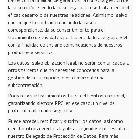
datos con la finalidad de garantizar la correcta gestión de
la suscripción, siendo la base legal para ese tratamiento el
eficaz desarrollo de nuestras relaciones. Asimismo, salvo
Use limited data to select content
que indique lo contrario marcando la casilla
correspondiente, da su consentimiento para el
IAB Special Features:
tratamiento de tus datos por las entidades de grupo SM
Use precise geolocation data
con la finalidad de enviarle comunicaciones de nuestros
productos y servicios.
Identify devices based on information actively requested
Los datos, salvo obligación legal, no serán comunicados a
otros terceros que no necesiten conocerlos para la
Non-IAB processing purposes:
gestión de la suscripción, o en el marco de una
Essential
subcontratación.
Podrán existir tratamientos fuera del territorio nacional,
Analytical
garantizando siempre PPC, en ese caso, un nivel de
protección adecuado según ley.
Functional
Puede acceder, rectificar y suprimir los datos, así como
ejercitar otros derechos legales, dirigiéndose por escrito a
nuestro Delegado de Protección de Datos. Para más
Advertising