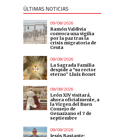
ÚLTIMAS NOTICIAS
09/08/2026
Ramón Valdivia
convoca una vigilia
por la paz tras la
crisis migratoria de
Ceuta
08/08/2026
La Sagrada Familia
despide a “su rector
eterno” Lluís Bonet
08/08/2026
León XIV visitará,
ahora oficialmente, a
la Virgen del Buen
Consejo de
Genazzano el 7 de
septiembre
08/08/2026
Jesús Bastante: