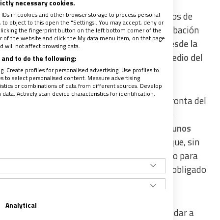
rictly necessary cookies.
os años en la Congregación para los Institutos de
 IDs in cookies and other browser storage to process personal
to object to this open the "Settings". You may accept, deny or
 de Vida Apostólica, se traducirá en la aprobación
licking the fingerprint button on the left bottom corner of the
ter of the website and click the My data menu item, on that page
ntes como necesarios, que fortalecerán, desde la
 will not affect browsing data.
hombres y mujeres entregados a Cristo en medio del
and to do the following:
. Create profiles for personalised advertising. Use profiles to
les to select personalised content. Measure advertising
tics or combinations of data from different sources. Develop
ata. Actively scan device characteristics for identification.
r el prefecto João Braz de Aviz, y con la impronta del
o, ha traducido la fidelidad creativa de este
uietudes y problemas acuciantes. Así,
nacen unos
constante con los implicados
. Un
feedback
que, sin
rales que marcan sean acogidas como un medio para
Vida Consagrada y no como una imposición de obligado
Analytical
líneas orientativas que desde Roma se van a dar a