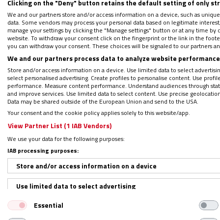
Clicking on the "Deny" button retains the default setting of only st
El trabajo realizado durante est
We and our partners store and/or access information on a device, such as unique
data. Some vendors may process your personal data based on legitimate interest, 
Vida Consagrada y las Sociedades
manage your settings by clicking the "Manage settings" button or at any time by c
website. To withdraw your consent click on the fingerprint or the link in the foo
de
tres documentos tan apremia
you can withdraw your consent. These choices will be signaled to our partners and
renovación, la misión de estos 
We and our partners process data to analyze website performance 
mundo
.
Store and/or access information on a device. Use limited data to select advertising
select personalised advertising. Create profiles to personalise content. Use profi
performance. Measure content performance. Understand audiences through statis
and improve services. Use limited data to select content. Use precise geolocation d
El giro dado a este organismo po
Data may be shared outside of the European Union and send to the USA.
secretario José Rodríguez Carball
Your consent and the cookie policy applies solely to this website/app.
View Partner List (1 IAB Vendors)
pontificado en respuestas a inq
We use your data for the following purposes:
documentos fruto de un diálogo 
IAB processing purposes:
duda, hará que las líneas gene
Store and/or access information on a device
dinamizar el ser y hacer de la 
cumplimiento sin más.
Use limited data to select advertising
Essential
Create profiles for personalised advertising
Solo desde ahí se entienden las 