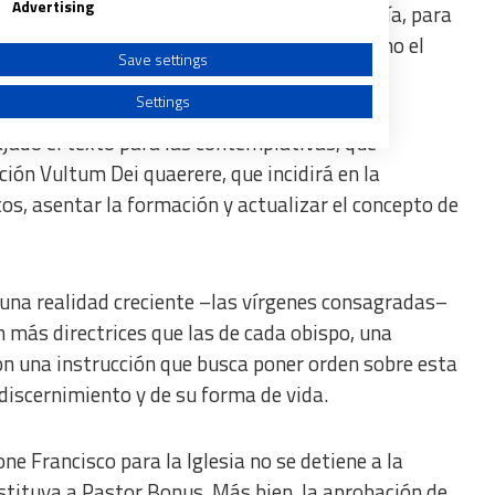
Advertising
r sus bienes con el respaldo de una auditoría, para
 y clarificar el proceder en situaciones como el
Save settings
Settings
ajado el texto para las contemplativas, que
ción Vultum Dei quaerere, que incidirá en la
os, asentar la formación y actualizar el concepto de
a from different sources
una realidad creciente –las vírgenes consagradas–
 más directrices que las de cada obispo, una
on una instrucción que busca poner orden sobre esta
 discernimiento y de su forma de vida.
ne Francisco para la Iglesia no se detiene a la
stituya a Pastor Bonus. Más bien, la aprobación de