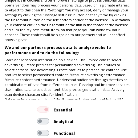
unique IDs in cookies and other browser storage to process personal data.
urgencia de encarnar el “todos uno” en lo
Some vendors may process your personal data based on legitimate interest,
to object to this open the "Settings". You may accept, deny or manage your
cotidiano, en lo pequeño. Ahí están tanto el
settings by clicking the "Manage settings" button or at any time by clicking
the fingerprint button on the left bottom corner of the website. To withdraw
grupo musical Brotes de Olivo como la
your consent click on the fingerprint or the link in the footer of the website
and click the My data menu item, on that page you can withdraw your
comunidad de
Pueblo de Dios, que, desde un
consent. These choices will be signaled to our partners and will not affect
rincón de Huelva, buscan desde hace casi medio
browsing data.
We and our partners process data to analyze website
siglo ser casa de acogida para los cristianos “de
performance and to do the following:
todas las marcas y sensibilidades”.
Ojalá la
Store and/or access information on a device. Use limited data to select
advertising. Create profiles for personalised advertising. Use profiles to
Iglesia supiera empaparse de la profecía y la
select personalised advertising. Create profiles to personalise content. Use
sana autocrítica que ha abanderado un hombre
profiles to select personalised content. Measure advertising performance.
Measure content performance. Understand audiences through statistics or
como Vicente Morales, esbozando la comunión
combinations of data from different sources. Develop and improve services.
Use limited data to select content. Use precise geolocation data. Actively
desde la ruta que marca el Evangelio: la
scan device characteristics for identification.
Data may be shared outside of the European Union and send to the USA.
libertad.
Your consent and the cookie policy applies solely to this website/app.
Essential
View Partner List (1 IAB Vendors)
Analytical
LEA MÁS:
We use your data for the following purposes:
IAB processing purposes:
Functional
REVISTA Nº 3.141