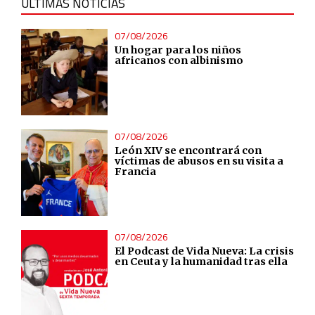
ÚLTIMAS NOTICIAS
Understand audiences through statistics or combinations
of data from different sources
07/08/2026
Un hogar para los niños
Develop and improve services
africanos con albinismo
Use limited data to select content
IAB Special Features:
07/08/2026
León XIV se encontrará con
Use precise geolocation data
víctimas de abusos en su visita a
Francia
Identify devices based on information actively requested
Non-IAB processing purposes:
07/08/2026
El Podcast de Vida Nueva: La crisis
Essential
en Ceuta y la humanidad tras ella
Analytical