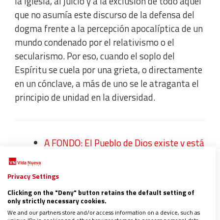
la Iglesia, al juicio y a la exclusión de todo aquel
que no asumía este discurso de la defensa del
dogma frente a la percepción apocalíptica de un
mundo condenado por el relativismo o el
secularismo. Por eso, cuando el soplo del
Espíritu se cuela por una grieta, o directamente
en un cónclave, a más de uno se le atraganta el
principio de unidad en la diversidad.
A FONDO: El Pueblo de Dios existe y está
en Huelva
Privacy Settings
Clicking on the "Deny" button retains the default setting of
only strictly necessary cookies.
No son pocos los que vienen reivindicando desde
We and our partners store and/or access information on a device, such as
hace tiempo, con su vida y sus palabras, la