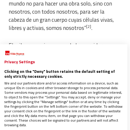
mundo no para hacer una obra solo, sino con
nosotros, con todos nosotros, para ser la
cabeza de un gran cuerpo cuyas células vivas,
[2]
libres y activas, somos nosotros”
.
El milagro comienza cuando los servidores
acercan los barriles con agua que estaban
destinados a la purificación. Así también cada
Privacy Settings
uno de nosotros puede comenzar el milagro, es
Clicking on the "Deny" button retains the default setting of
only strictly necessary cookies.
más,
cada uno de nosotros está invitado a ser
We and our partners store and/or access information on a device, such as
parte del milagro para otros
.
unique IDs in cookies and other browser storage to process personal data.
Some vendors may process your personal data based on legitimate interest,
to object to this open the "Settings". You may accept, deny or manage your
settings by clicking the "Manage settings" button or at any time by clicking
Hermanos,
Iquique es tierra de sueños —eso
the fingerprint button on the left bottom corner of the website. To withdraw
significa el nombre en aymara—; tierra que ha
your consent click on the fingerprint or the link in the footer of the website
and click the My data menu item, on that page you can withdraw your
sabido albergar a gente de distintos pueblos y
consent. These choices will be signaled to our partners and will not affect
browsing data.
culturas que han tenido que dejar a los suyos,