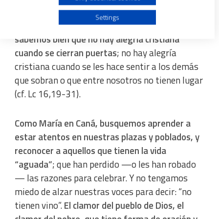
busquemos que siga siendo también tierra de
Use profiles to select personalised advertising
Settings
hospitalidad. Hospitalidad festiva, porque
sabemos bien que no hay alegría cristiana
Create profiles to personalise content
cuando se cierran puertas
; no hay alegría
cristiana cuando se les hace sentir a los demás
Use profiles to select personalised content
que sobran o que entre nosotros no tienen lugar
(cf. Lc 16,19-31).
Measure advertising performance
Como María en Caná, busquemos aprender a
Measure content performance
estar atentos en nuestras plazas y poblados, y
reconocer a aquellos que tienen la vida
Understand audiences through statistics or combinations
of data from different sources
“aguada”
; que han perdido —o les han robado
— las razones para celebrar. Y no tengamos
Develop and improve services
miedo de alzar nuestras voces para decir: “no
tienen vino”.
El clamor del pueblo de Dios, el
Use limited data to select content