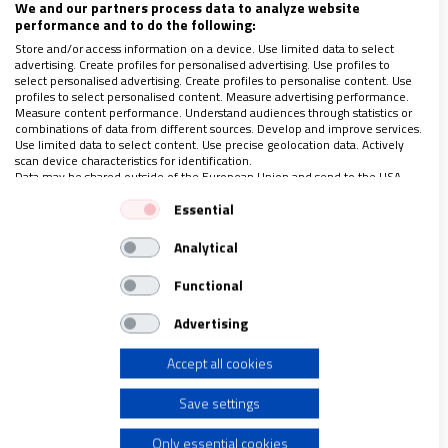
We and our partners process data to analyze website
marcharse. Una marcha siempre basada en la
performance and to do the following:
esperanza por obtener una vida mejor
, pero
Store and/or access information on a device. Use limited data to select
advertising. Create profiles for personalised advertising. Use profiles to
sabemos que va siempre acompañada de
select personalised advertising. Create profiles to personalise content. Use
profiles to select personalised content. Measure advertising performance.
mochilas cargadas con miedo e incertidumbre
Measure content performance. Understand audiences through statistics or
combinations of data from different sources. Develop and improve services.
por lo que vendrá.
Iquique es una zona de
Use limited data to select content. Use precise geolocation data. Actively
inmigrantes
que nos recuerda la grandeza de
scan device characteristics for identification.
Data may be shared outside of the European Union and send to the USA.
hombres y mujeres; de familias enteras que,
Your consent and the cookie policy applies solely to this website/app.
Essential
ante la adversidad, no se dan por vencidas y se
View Partner List (1 IAB Vendors)
abren paso buscando vida. Ellos —
Analytical
We use your data for the following purposes:
especialmente los que tienen que dejar su tierra
IAB processing purposes:
Functional
porque no encuentran lo mínimo necesario para
Store and/or access information on a device
Advertising
vivir— son icono de la Sagrada Familia que tuvo
que atravesar desiertos para poder seguir con
Accept all cookies
Use limited data to select advertising
vida.
Save settings
Create profiles for personalised advertising
Esta tierra es tierra de sueños, pero
Only essential cookies