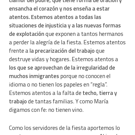
clamor del pobre, que tiene forma de oración y
ensancha el corazón y nos enseña a estar
IAB Special Features:
atentos. Estemos atentos a todas las
Use precise geolocation data
situaciones de injusticia y a las nuevas formas
de explotación
que exponen a tantos hermanos
Identify devices based on information actively requested
a perder la alegría de la fiesta. Estemos atentos
frente a
la precarización del trabajo
que
Non-IAB processing purposes:
destruye vidas y hogares. Estemos atentos a
Essential
los que se aprovechan de la irregularidad de
muchos inmigrantes
porque no conocen el
Analytical
idioma o no tienen los papeles en “regla”.
Estemos atentos a la falta de
techo, tierra y
Functional
trabajo
de tantas familias. Y como María
digamos con fe: no tienen vino.
Advertising
Como los servidores de la fiesta aportemos lo