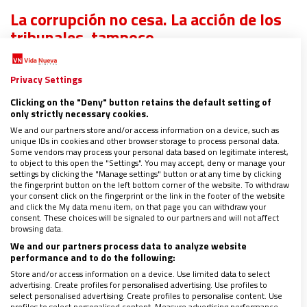
La corrupción no cesa. La acción de los
tribunales, tampoco
No hay semana sin un capítulo nuevo. Por
Privacy Settings
fascículos. Ahora, detenido el ex presidente de la
Clicking on the "Deny" button retains the default setting of
only strictly necessary cookies.
Comunidad de Madrid.
¿La sensación que deja? Que
We and our partners store and/or access information on a device, such as
el poder corrompe
. Y mucho. Con la tentación de
unique IDs in cookies and other browser storage to process personal data.
hacer extensible este runrún a toda la clase política.
Some vendors may process your personal data based on legitimate interest,
to object to this open the "Settings". You may accept, deny or manage your
Un sistema podrido. El salto es tan peligroso como
settings by clicking the "Manage settings" button or at any time by clicking
the fingerprint button on the left bottom corner of the website. To withdraw
nocivo. No olvidemos la contraparte. Detenciones,
your consent click on the fingerprint or the link in the footer of the website
and click the My data menu item, on that page you can withdraw your
juicios y condenas, si se da el caso.
La Justicia actúa.
consent. These choices will be signaled to our partners and will not affect
Lenta. Con algún traspiés. Pero ahí está
browsing data.
. Lema
We and our partners process data to analyze website
pontifical: “Pecadores sí, corruptos no”.
performance and to do the following:
Store and/or access information on a device. Use limited data to select
advertising. Create profiles for personalised advertising. Use profiles to
Si Theresa May escuchara al cardenal
select personalised advertising. Create profiles to personalise content. Use
profiles to select personalised content. Measure advertising performance.