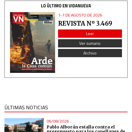
LO ÚLTIMO EN VIDANUEVA
Use profiles to select personalised content
1-7 DE AGOSTO DE 2026
REVISTA Nº 3.469
Measure advertising performance
Leer
Ver sumario
Measure content performance
Archivo
Understand audiences through statistics or combinations
of data from different sources
Develop and improve services
Use limited data to select content
ÚLTIMAS NOTICIAS
IAB Special Features:
06/08/2026
Use precise geolocation data
Pablo Alborán estalla contra el
presupuesto para los capellanes de