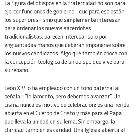
La figura del obispos en la fraternidad no son para
IAB Special Features:
ejercer funciones de gobierno –que para eso están
Use precise geolocation data
los superiores– sino que
simplemente interesan
para ordenar los nuevos sacerdotes
Identify devices based on information actively requested
tradicionalistas
, parecen interesar solo por
enguantadas manos que deberán imponerse sobre
Non-IAB processing purposes:
los nuevos candidatos. Algo que también choca con
Essential
la concepción teológica de un obispo que vive para
su rebaño.
Analytical
León XIV lo ha empleado con un tono paternal al
Functional
señalar: “lo lamento, pero debemos avanzar”. Un
cisma nunca es motivo de celebración; es una herida
Advertising
abierta en el Cuerpo de Cristo y más para
el Papa
que lleva la unidad en su lema
. Sin embargo, la
claridad también es caridad. Una Iglesia abierta al