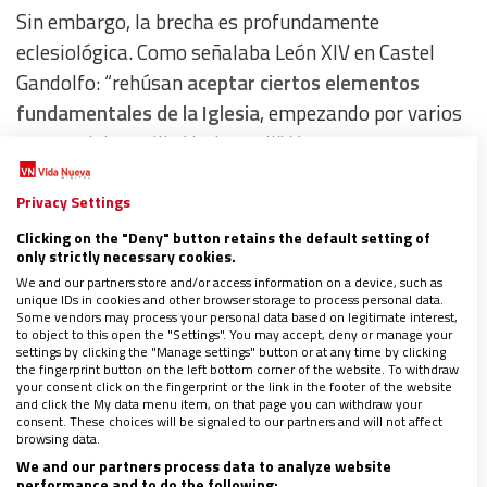
Sin embargo, la brecha es profundamente
eclesiológica. Como señalaba León XIV en Castel
Gandolfo: “rehúsan
aceptar ciertos elementos
fundamentales de la Iglesia
, empezando por varios
puntos del concilio Vaticano II”. Y es que esto no es
una simple sugerencia pastoral; es
la brújula de la
Iglesia moderna
Privacy Settings
. Es el Concilio que marcó el
horizonte en cuanto al ecumenismo, a la libertad
Clicking on the "Deny" button retains the default setting of
only strictly necessary cookies.
religiosa y a una relación renovada con el mundo.
We and our partners store and/or access information on a device, such as
Las ordenaciones llevadas a cabo por un grupo que
unique IDs in cookies and other browser storage to process personal data.
Some vendors may process your personal data based on legitimate interest,
rechaza estructuralmente este Magisterio no son
to object to this open the "Settings". You may accept, deny or manage your
settings by clicking the "Manage settings" button or at any time by clicking
solo actos de desobediencia disciplinar, sino la
the fingerprint button on the left bottom corner of the website. To withdraw
perpetuación de una teología paralela que se niega
your consent click on the fingerprint or the link in the footer of the website
and click the My data menu item, on that page you can withdraw your
a caminar con el resto del Pueblo de Dios.
consent. These choices will be signaled to our partners and will not affect
browsing data.
We and our partners process data to analyze website
Entonces surge la pregunta: ¿Cómo reconciliar la
performance and to do the following: