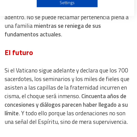
busca tender puentes hacia afuera; pero el cisma de
Use profiles to select personalised advertising
Settings
los lefebvristas dinamita los cimientos hacia
adentro. No se puede reclamar pertenencia plena a
Create profiles to personalise content
una familia
mientras se reniega de sus
fundamentos actuales
.
Use profiles to select personalised content
El futuro
Measure advertising performance
Si el Vaticano sigue adelante y declara que los 700
Measure content performance
sacerdotes, los seminarios y los miles de fieles que
asisten a las capillas de la fraternidad incurren en
Understand audiences through statistics or combinations
of data from different sources
cisma, el choque será inmenso.
Cincuenta años de
concesiones y diálogos parecen haber llegado a su
Develop and improve services
límite
. Y todo ello porque las ordenaciones no son
una señal del Espíritu, sino de mera supervivencia.
Use limited data to select content