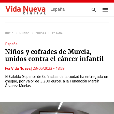
España
INICIO
MUNDO
EUROPA
ESPAÑA
Escrib
España
tu
consul
Niños y cofrades de Murcia,
y
pulsa
unidos contra el cáncer infantil
en
INTRO
Por
Vida Nueva
|
23/06/2023 - 18:59
El Cabildo Superior de Cofradías de la ciudad ha entregado un
cheque, por valor de 3.200 euros, a la Fundación Martín
Álvarez Muelas