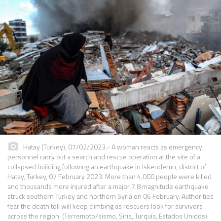
Hatay (Turkey), 07/02/2023.- A woman reacts as emergency
personnel carry out a search and rescue operation at the site of a
collapsed building following an earthquake in Iskenderun, district of
Hatay, Turkey, 07 February 2023. More than 4,000 people were killed
and thousands more injured after a major 7.8 magnitude earthquake
struck southern Turkey and northern Syria on 06 February. Authorities
fear the death toll will keep climbing as rescuers look for survivors
across the region. (Terremoto/sismo, Siria, Turquía, Estados Unidos)