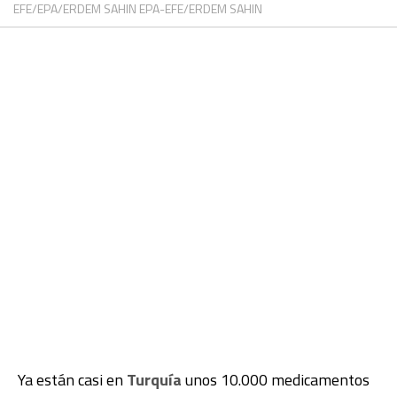
EFE/EPA/ERDEM SAHIN EPA-EFE/ERDEM SAHIN
Ya están casi en
Turquía
unos
10.000 medicamentos