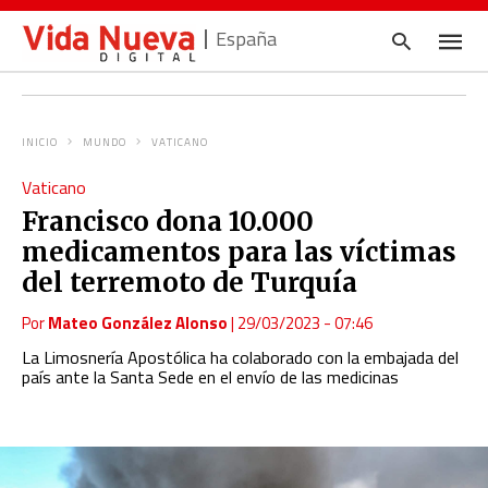
España
INICIO
MUNDO
VATICANO
Escrib
Vaticano
tu
consul
Francisco dona 10.000
y
pulsa
medicamentos para las víctimas
en
INTRO
del terremoto de Turquía
Por
Mateo González Alonso
|
29/03/2023 - 07:46
La
Limosnería Apostólica ha colaborado con la embajada del
país ante la Santa Sede en el envío de las medicinas