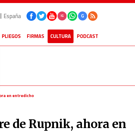
España
G
IG
PLIEGOS
FIRMAS
CULTURA
PODCAST
ora en entredicho
re de Rupnik, ahora en