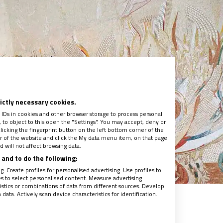
rictly necessary cookies.
 IDs in cookies and other browser storage to process personal
to object to this open the "Settings". You may accept, deny or
licking the fingerprint button on the left bottom corner of the
ter of the website and click the My data menu item, on that page
 will not affect browsing data.
and to do the following:
. Create profiles for personalised advertising. Use profiles to
les to select personalised content. Measure advertising
tics or combinations of data from different sources. Develop
ata. Actively scan device characteristics for identification.
dad de Fátima (Portugal)