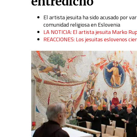
entredicho
El artista jesuita ha sido acusado por va
comunidad religiosa en Eslovenia
LA NOTICIA: El artista jesuita Marko Ru
REACCIONES: Los jesuitas eslovenos cier