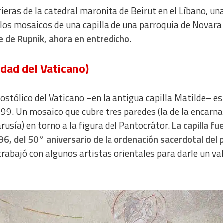
ieras de la catedral maronita de Beirut en el Líbano, un
o los mosaicos de una capilla de una parroquia de Novara
e de Rupnik, ahora en entredicho
.
dad del Vaticano)
ostólico del Vaticano –en la antigua capilla Matilde– es
99. Un mosaico que cubre tres paredes (la de la encarna
arusía) en torno a la figura del Pantocrátor.
La capilla fu
96, del 50° aniversario de la ordenación sacerdotal del 
trabajó con algunos artistas orientales para darle un va