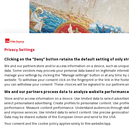
Privacy Settings
Clicking on the "Deny" button retains the default setting of only st
We and our partners store and/or access information on a device, such as unique
data. Some vendors may process your personal data based on legitimate interest, 
manage your settings by clicking the "Manage settings" button or at any time by c
website. To withdraw your consent click on the fingerprint or the link in the foo
you can withdraw your consent. These choices will be signaled to our partners and
We and our partners process data to analyze website performance 
Store and/or access information on a device. Use limited data to select advertising
select personalised advertising. Create profiles to personalise content. Use profi
performance. Measure content performance. Understand audiences through statis
and improve services. Use limited data to select content. Use precise geolocation d
2.Santuario de la Santísima Trini
Data may be shared outside of the European Union and send to the USA.
Your consent and the cookie policy applies solely to this website/app.