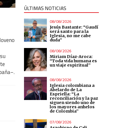
ÚLTIMAS NOTICIAS
08/08/2026
Jesús Bastante: “Gaudí
será santo para la
Iglesia, no me cabe
sloveno
duda”
08/08/2026
 su
Miriam Díaz-Aroca:
“Toda vida humana es
te
un viaje espiritual”
spaña–.
08/08/2026
Iglesia colombiana a
Abelardo de La
Espriella: “La
reconciliación y la paz
siguen siendo uno de
los mayores anhelos
de Colombia”
07/08/2026
Arzobispo de Cali