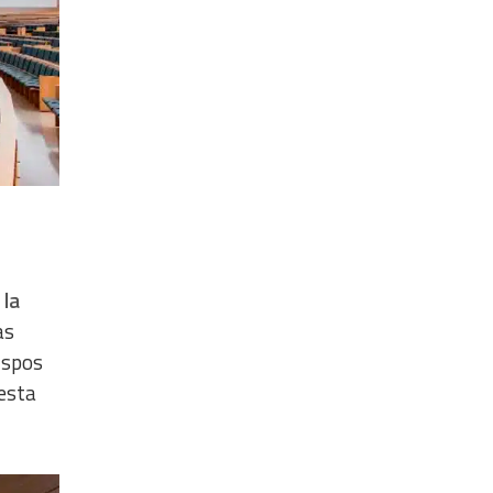
 la
as
ispos
 esta