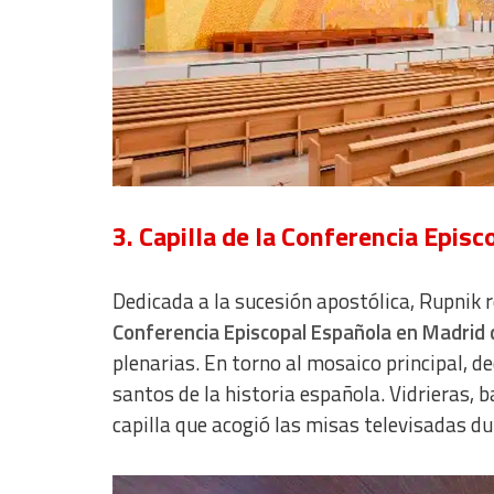
Develop and improve services
Use limited data to select content
IAB Special Features:
Use precise geolocation data
Identify devices based on information actively requested
Non-IAB processing purposes:
3. Capilla de la Conferencia Epis
Essential
Analytical
Dedicada a la sucesión apostólica, Rupnik 
Conferencia Episcopal Española en Madrid 
Functional
plenarias. En torno al mosaico principal, d
Advertising
santos de la historia española. Vidrieras, 
capilla que acogió las misas televisadas d