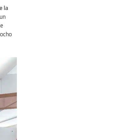
e la
 un
te
 ocho