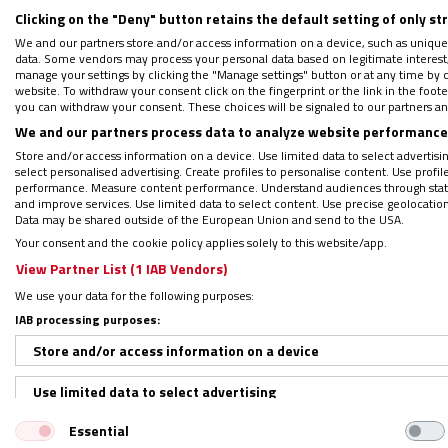
Clicking on the "Deny" button retains the default setting of only st
We and our partners store and/or access information on a device, such as unique
data. Some vendors may process your personal data based on legitimate interest, 
Síguenos en:
IG
G
manage your settings by clicking the "Manage settings" button or at any time by c
website. To withdraw your consent click on the fingerprint or the link in the foo
you can withdraw your consent. These choices will be signaled to our partners and
Por
Darío Menor (Roma)
|
30/05/2022 - 13:49
We and our partners process data to analyze website performance 
El Vaticano y Turquía tienen una visión com
Store and/or access information on a device. Use limited data to select advertising
select personalised advertising. Create profiles to personalise content. Use profi
Ucrania: “por medio de la diplomacia y las 
performance. Measure content performance. Understand audiences through statis
embajador turco ante la Santa Sede, Lutfu
and improve services. Use limited data to select content. Use precise geolocation d
Data may be shared outside of the European Union and send to the USA.
Apostólico
el pasado sábado con el
papa Fr
Your consent and the cookie policy applies solely to this website/app.
credenciales en 2019.
View Partner List (1 IAB Vendors)
We use your data for the following purposes:
Antiguo asesor del presidente turco, Rece
IAB processing purposes:
publicado en su perfil de las redes sociales 
Store and/or access information on a device
euroasiático para conseguir “reconciliar a U
Use limited data to select advertising
posible para establecer un alto el fuego e i
Essential
trató de explorar esta vía al principio del 
Create profiles for personalised advertising