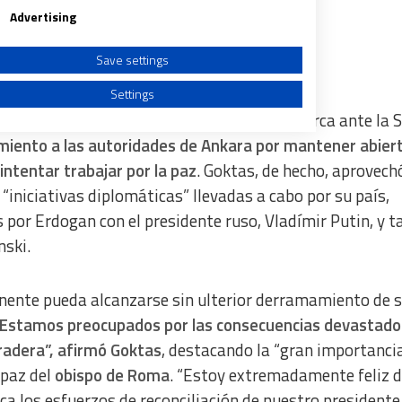
nales de marzo, entre otras iniciativas.
Advertising
Save settings
a
Settings
do con el jefe de la legación diplomática turca ante la 
miento a las autoridades de Ankara por mantener abiert
intentar trabajar por la paz
. Goktas, de hecho, aprovechó
 “iniciativas diplomáticas” llevadas a cabo por su país,
a from different sources
por Erdogan con el presidente ruso, Vladímir Putin, y 
nski.
anente pueda alcanzarse sin ulterior derramamiento de 
Estamos preocupados por las consecuencias devastado
radera”, afirmó Goktas
, destacando la “gran importanci
 paz del
obispo de Roma
. “Estoy extremadamente feliz 
ca los esfuerzos de reconciliación de nuestro presidente