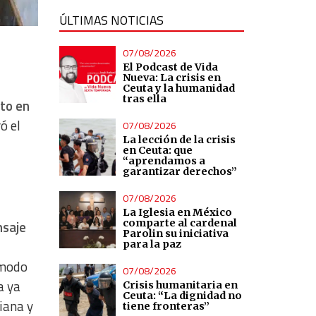
ÚLTIMAS NOTICIAS
07/08/2026
El Podcast de Vida
Nueva: La crisis en
Ceuta y la humanidad
tras ella
cto en
ó el
07/08/2026
La lección de la crisis
en Ceuta: que
“aprendamos a
garantizar derechos”
07/08/2026
La Iglesia en México
comparte al cardenal
nsaje
Parolin su iniciativa
para la paz
 modo
07/08/2026
a ya
Crisis humanitaria en
Ceuta: “La dignidad no
niana y
tiene fronteras”