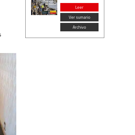
Leer
Ver sumario
Archivo
s