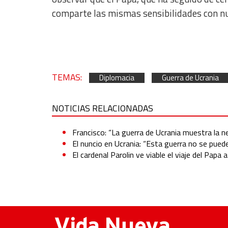
Non-IAB processing purposes:
comparte las mismas sensibilidades con nu
Essential
Analytical
Functional
TEMAS:
Diplomacia
Guerra de Ucrania
Advertising
NOTICIAS RELACIONADAS
Francisco: “La guerra de Ucrania muestra la n
El nuncio en Ucrania: “Esta guerra no se pued
El cardenal Parolin ve viable el viaje del Papa 