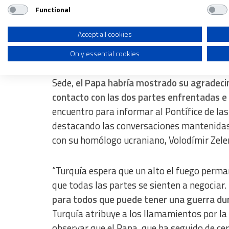
la rusa que tuvieron lugar en Estambul a fi
Functional
Use profiles to select personalised advertising
Create profiles to personalise content
Accept all cookies
“Consecuencias devastadoras” de la guerr
Only essential cookies
Use profiles to select personalised content
En la audiencia que mantuvo el pasado sába
Measure advertising performance
Sede,
el Papa habría mostrado su agradeci
contacto con las dos partes enfrentadas e 
Measure content performance
encuentro para informar al Pontífice de las
Understand audiences through statistics or combinations of dat
destacando las conversaciones mantenidas 
con su homólogo ucraniano, Volodímir Zele
Develop and improve services
Use limited data to select content
“Turquía espera que un alto el fuego perm
IAB Special Features:
que todas las partes se sienten a negociar.
Use precise geolocation data
para todos que puede tener una guerra du
Turquía atribuye a los llamamientos por la
Identify devices based on information actively requested
observar que el Papa, que ha seguido de cer