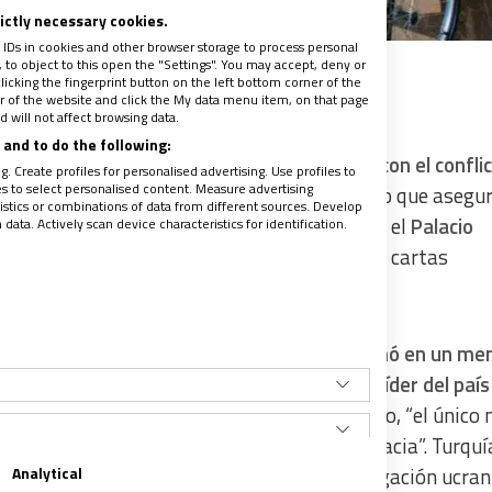
rictly necessary cookies.
 IDs in cookies and other browser storage to process personal
to object to this open the "Settings". You may accept, deny or
licking the fingerprint button on the left bottom corner of the
ter of the website and click the My data menu item, on that page
 will not affect browsing data.
and to do the following:
ún sobre cuál es la única manera de acabar con el confli
. Create profiles for personalised advertising. Use profiles to
les to select personalised content. Measure advertising
negociaciones, no a través de la guerra”
. Es lo que asegur
tics or combinations of data from different sources. Develop
llah Goktas
, tras mantener una audiencia en el
Palacio
ata. Actively scan device characteristics for identification.
ancisco
, ante el que ya había presentado sus cartas
p Tayyip Erdogan, el embajador Goktas afirmó en un me
que el Pontífice “aprecia los esfuerzos” del líder del país
crania y a Rusia”
. Según indicó el diplomático, “el único
niciar negociaciones es a través de la diplomacia”. Turquí
Analytical
conflicto con las conversaciones entre la delegación ucra