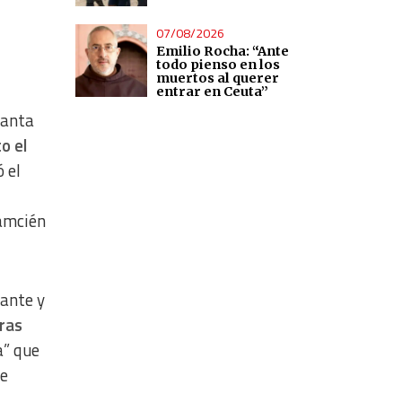
07/08/2026
Emilio Rocha: “Ante
todo pienso en los
muertos al querer
entrar en Ceuta”
Santa
o el
 el
tamcién
sante y
ras
a” que
de
,