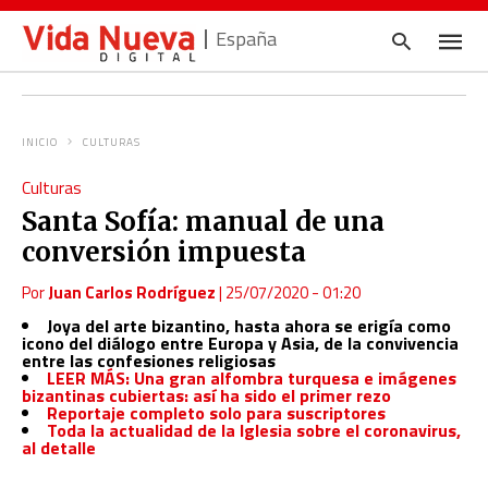
España
INICIO
CULTURAS
Escrib
Culturas
tu
consul
Santa Sofía: manual de una
y
pulsa
conversión impuesta
en
INTRO
Por
Juan Carlos Rodríguez
|
25/07/2020 - 01:20
Joya del arte bizantino, hasta ahora se erigía como
icono del diálogo entre Europa y Asia, de la convivencia
entre las confesiones religiosas
LEER MÁS: Una gran alfombra turquesa e imágenes
bizantinas cubiertas: así ha sido el primer rezo
Reportaje completo solo para suscriptores
Toda la actualidad de la Iglesia sobre el coronavirus,
al detalle