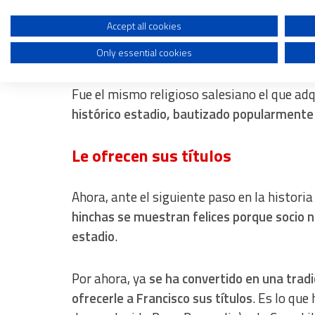
Desde ese momento, los jugadores del equ
Create profiles to personalise content
Accept all cookies
referencia a la sotana negra de Massa
, si
“santos”.
Only essential cookies
Use profiles to select personalised content
Measure advertising performance
Fue el mismo religioso salesiano el que adq
histórico estadio, bautizado popularment
Measure content performance
Understand audiences through statistics or combinations of dat
Le ofrecen sus títulos
Develop and improve services
Ahora, ante el siguiente paso en la histori
Use limited data to select content
hinchas se muestran felices porque socio 
IAB Special Features:
estadio
.
Use precise geolocation data
Identify devices based on information actively requested
Por ahora, ya
se ha convertido en una tradi
ofrecerle a Francisco sus títulos
. Es lo que
Non-IAB processing purposes: