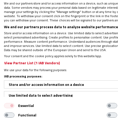
Síguenos en:
We and our partners store and/or access information on a device, such as unique
IG
G
data. Some vendors may process your personal data based on legitimate interest, 
manage your settings by clicking the "Manage settings" button or at any time by c
Por
Miguel Ángel Malavia
|
06/06/2019 - 16:59
website. To withdraw your consent click on the fingerprint or the link in the foo
you can withdraw your consent. These choices will be signaled to our partners and
Lo ha confirmado el propio presidente del
We and our partners process data to analyze website performance 
‘Radio Metro’: “El nuevo estadio se va a ll
Store and/or access information on a device. Use limited data to select advertising
select personalised advertising. Create profiles to personalise content. Use profi
terrenos. Estamos preparando una fiesta pa
performance. Measure content performance. Understand audiences through statis
reivindicación histórica
”.
and improve services. Use limited data to select content. Use precise geolocation d
Data may be shared outside of the European Union and send to the USA.
Your consent and the cookie policy applies solely to this website/app.
Así, el equipo de los amores de Jorge Mario
View Partner List (1 IAB Vendors)
mismo, no hace sino ahondar en las raíces 
We use your data for the following purposes:
Argentina.
Una historia que se remonta al 
IAB processing purposes:
Massa
, que acogió y coordinó a los imber
Store and/or access information on a device
pegar sus primeras patadas a un balón.
Use limited data to select advertising
Cuervos y santos
Essential
Create profiles for personalised advertising
Functional
Use profiles to select personalised advertising