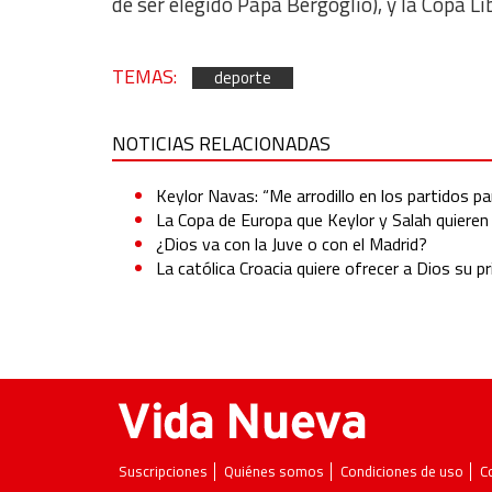
de ser elegido Papa Bergoglio), y la Copa L
Essential
Analytical
TEMAS:
deporte
Functional
Advertising
NOTICIAS RELACIONADAS
Keylor Navas: “Me arrodillo en los partidos p
La Copa de Europa que Keylor y Salah quieren
¿Dios va con la Juve o con el Madrid?
La católica Croacia quiere ofrecer a Dios su p
Suscripciones
Quiénes somos
Condiciones de uso
C