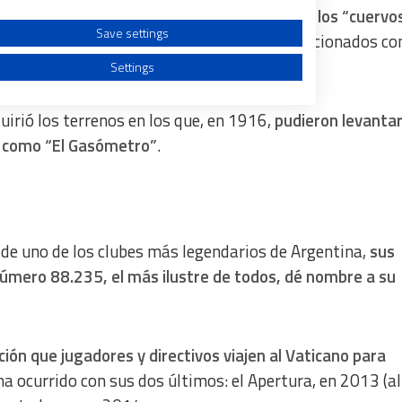
ipo blaugrana
pasaron a ser conocidos como los “cuervos
Save settings
endo también llamados por muchos otros aficionados co
Settings
uirió los terrenos en los que, en 1916,
pudieron levantar
e como “El Gasómetro”
.
a from different sources
a de uno de los clubes más legendarios de Argentina,
sus
número 88.235, el más ilustre de todos, dé nombre a su
ción que jugadores y directivos viajen al Vaticano para
 ha ocurrido con sus dos últimos: el Apertura, en 2013 (a