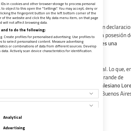
 IDs in cookies and other browser storage to process personal
to object to this open the "Settings". You may accept, deny or
licking the fingerprint button on the left bottom corner of the
ter of the website and click the My data menu item, on that page
 will not affect browsing data.
 San Lorenzo de Almagro, Matías Lammens, en declaracio
and to do the following:
amar Papa Francisco. El 1 de julio tomamos la posesión d
. Create profiles for personalised advertising. Use profiles to
les to select personalised content. Measure advertising
ra el 30 de junio a la noche.
Sentimos que es una
tics or combinations of data from different sources. Develop
ata. Actively scan device characteristics for identification.
 Bergoglio reconoce a su hincha más universal. Lo que, en
cristianas del considerado quinto club más grande de
mismo origen del equipo, impulsado por el salesiano Lor
bes que se aglutinaban en un descampado de Buenos Aire
Analytical
Advertising