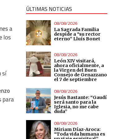
ÚLTIMAS NOTICIAS
08/08/2026
nes a
La Sagrada Familia
despide a “su rector
e los
eterno” Lluís Bonet
08/08/2026
León XIV visitará,
ahora oficialmente, a
la Virgen del Buen
 sí
Consejo de Genazzano
el 7 de septiembre
enzo
08/08/2026
Jesús Bastante: “Gaudí
s para
será santo para la
Iglesia, no me cabe
duda”
08/08/2026
Miriam Díaz-Aroca:
“Toda vida humana es
un viaje espiritual”