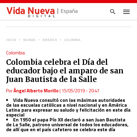
España
INICIO
MUNDO
AMÉRICA
COLOMBIA
Escrib
Colombia
tu
consul
Colombia celebra el Día del
y
pulsa
educador bajo el amparo de san
en
INTRO
Juan Bautista de la Salle
Por
Ángel Alberto Morillo
|
15/05/2019 - 20:47
Vida Nueva consultó con las máximas autoridades
de las escuelas católicas a nivel nacional y en América
Latina para expresar su saludo y felicitación en este día
especial
En 1950 el papa Pío XII declaró a san Juan Bautista
de La Salle, patrono universal de todos los educadores,
de allí que en el país cafetero se celebra este día