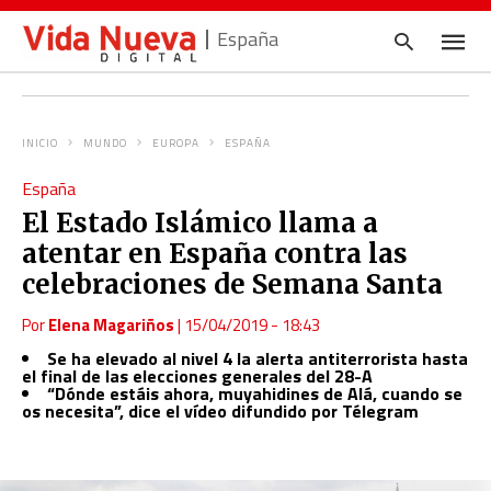
España
INICIO
MUNDO
EUROPA
ESPAÑA
Escrib
España
tu
consul
El Estado Islámico llama a
y
pulsa
atentar en España contra las
en
INTRO
celebraciones de Semana Santa
Por
Elena Magariños
|
15/04/2019 - 18:43
Se ha elevado al nivel 4 la alerta antiterrorista hasta
el final de las elecciones generales del 28-A
“Dónde estáis ahora, muyahidines de Alá, cuando se
os necesita”, dice el vídeo difundido por Télegram