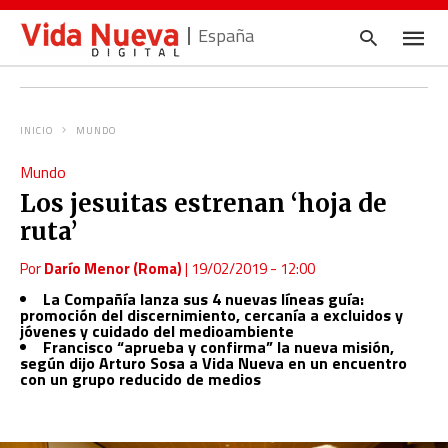
España
INICIO
MUNDO
Escrib
Mundo
tu
consul
Los jesuitas estrenan ‘hoja de
y
pulsa
ruta’
en
INTRO
Por
Darío Menor (Roma)
|
19/02/2019 - 12:00
La Compañía lanza sus 4 nuevas líneas guía:
promoción del discernimiento, cercanía a excluidos y
jóvenes y cuidado del medioambiente
Francisco “aprueba y confirma” la nueva misión,
según dijo Arturo Sosa a Vida Nueva en un encuentro
con un grupo reducido de medios