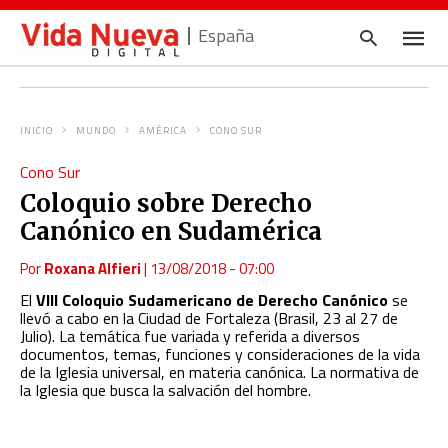
España
INICIO
MUNDO
AMÉRICA
CONO SUR
Escrib
Cono Sur
tu
consul
Coloquio sobre Derecho
y
pulsa
Canónico en Sudamérica
en
INTRO
Por
Roxana Alfieri
|
13/08/2018 - 07:00
El
VIII Coloquio Sudamericano de Derecho Canónico
se
llevó a cabo en la Ciudad de Fortaleza (Brasil, 23 al 27 de
Julio). La temática fue variada y referida a diversos
documentos, temas, funciones y consideraciones de la vida
de la Iglesia universal, en materia canónica. La normativa de
la Iglesia que busca la salvación del hombre.