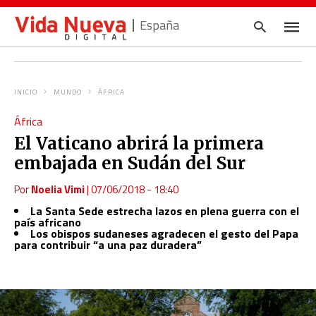
España
INICIO
MUNDO
ÁFRICA
Escrib
África
tu
consul
El Vaticano abrirá la primera
y
pulsa
embajada en Sudán del Sur
en
INTRO
Por
Noelia Vimi
|
07/06/2018 - 18:40
La Santa Sede estrecha lazos en plena guerra con el
país africano
Los obispos sudaneses agradecen el gesto del Papa
para contribuir “a una paz duradera”