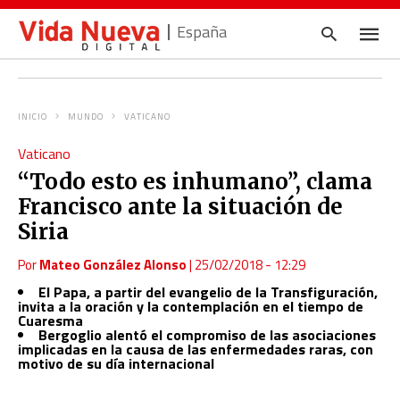
España
INICIO
MUNDO
VATICANO
Escrib
Vaticano
tu
consul
“Todo esto es inhumano”, clama
y
pulsa
Francisco ante la situación de
en
INTRO
Siria
Por
Mateo González Alonso
|
25/02/2018 - 12:29
El Papa, a partir del evangelio de la Transfiguración,
invita a la oración y la contemplación en el tiempo de
Cuaresma
Bergoglio alentó el compromiso de las asociaciones
implicadas en la causa de las enfermedades raras, con
motivo de su día internacional