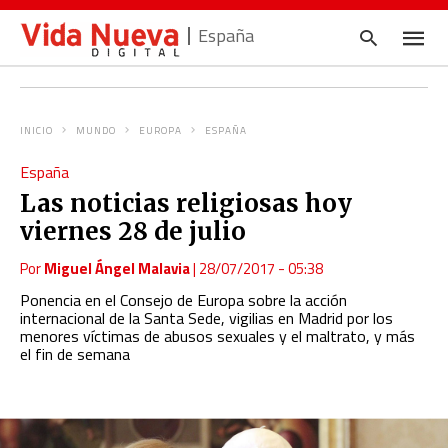
España
INICIO
MUNDO
EUROPA
ESPAÑA
Escrib
España
tu
consul
Las noticias religiosas hoy
y
pulsa
viernes 28 de julio
en
INTRO
Por
Miguel Ángel Malavia
|
28/07/2017 - 05:38
Ponencia en el Consejo de Europa sobre la acción
internacional de la Santa Sede, vigilias en Madrid por los
menores víctimas de abusos sexuales y el maltrato, y más
el fin de semana