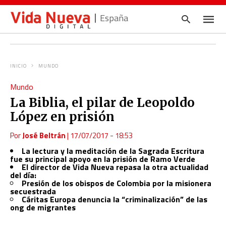
España
INICIO
MUNDO
Escrib
Mundo
tu
consul
La Biblia, el pilar de Leopoldo
y
pulsa
López en prisión
en
INTRO
Por
José Beltrán
|
17/07/2017 - 18:53
La lectura y la meditación de la Sagrada Escritura
fue su principal apoyo en la prisión de Ramo Verde
El director de Vida Nueva repasa la otra actualidad
del día:
Presión de los obispos de Colombia por la misionera
secuestrada
Cáritas Europa denuncia la “criminalización” de las
ong de migrantes