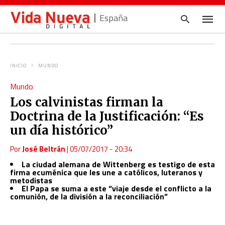
España
INICIO
MUNDO
Escrib
Mundo
tu
consul
Los calvinistas firman la
y
pulsa
Doctrina de la Justificación: “Es
en
INTRO
un día histórico”
Por
José Beltrán
|
05/07/2017 - 20:34
La ciudad alemana de Wittenberg es testigo de esta
firma ecuménica que les une a católicos, luteranos y
metodistas
El Papa se suma a este
“
viaje desde el conflicto a la
comunión, de la división a la reconciliación”