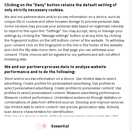
Clicking on the "Deny" button retains the default setting of
y debido a su trastorno psicótico, no es capaz de
only strictly necessary cookies.
distinguir la fantasía de la realidad. Un elemento
We and our partners store and/or access information on a device, such as
unique IDs in cookies and other browser storage to process personal data.
que refuerza esta idea –según la procuraduría– es
Some vendors may process your personal data based on legitimate interest,
to object to this open the "Settings". You may accept, deny or manage your
que, tras ser detenido en la Catedral, dijo que tenía
settings by clicking the "Manage settings" button or at any time by clicking
sólo tres días para hacerlo, pero no reveló el motivo
the fingerprint button on the left bottom corner of the website. To withdraw
your consent click on the fingerprint or the link in the footer of the website
del ataque al sacerdote.
and click the My data menu item, on that page you can withdraw your
consent. These choices will be signaled to our partners and will not affect
browsing data.
En un video grabado durante su detención, en poder
We and our partners process data to analyze website
performance and to do the following:
de
Vida Nueva Digital-México
, Juan René explica que
Store and/or access information on a device. Use limited data to select
en su momento dará a conocer el motivo por el que
advertising. Create profiles for personalised advertising. Use profiles to
select personalised advertising. Create profiles to personalise content. Use
atentó contra la vida del ministro de culto, y de
profiles to select personalised content. Measure advertising performance.
Measure content performance. Understand audiences through statistics or
acuerdo con la policía capitalina, el joven pidió
combinations of data from different sources. Develop and improve services.
Use limited data to select content. Use precise geolocation data. Actively
hablar con el Presidente de México, la Reina de
scan device characteristics for identification.
España y el papa Francisco.
Data may be shared outside of the European Union and send to the USA.
Your consent and the cookie policy applies solely to this website/app.
Essential
View Partner List (1 IAB Vendors)