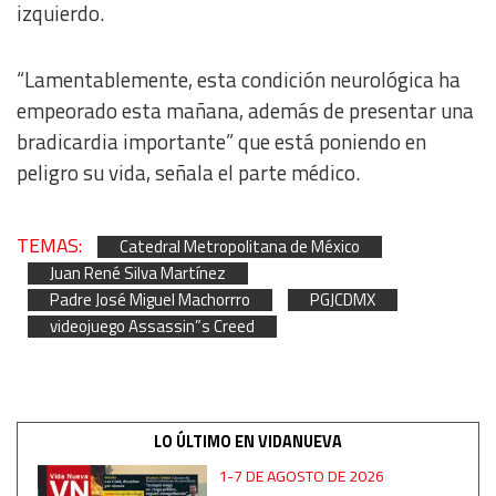
izquierdo.
Measure content performance
“Lamentablemente, esta condición neurológica ha
Understand audiences through statistics or combinations
empeorado esta mañana, además de presentar una
of data from different sources
bradicardia importante” que está poniendo en
peligro su vida, señala el parte médico.
Develop and improve services
Use limited data to select content
TEMAS:
Catedral Metropolitana de México
Juan René Silva Martínez
IAB Special Features:
Padre José Miguel Machorrro
PGJCDMX
Use precise geolocation data
videojuego Assassin”s Creed
Identify devices based on information actively requested
LO ÚLTIMO EN VIDANUEVA
Non-IAB processing purposes:
Essential
1-7 DE AGOSTO DE 2026