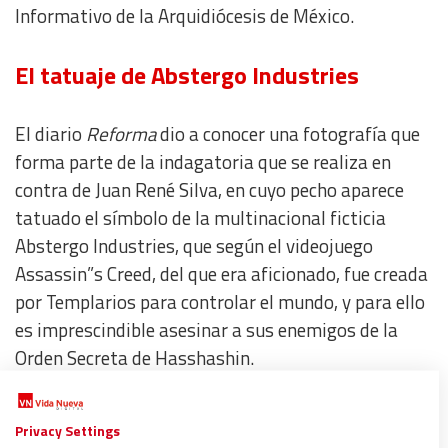
Informativo de la Arquidiócesis de México.
El tatuaje de Abstergo Industries
El diario
Reforma
dio a conocer una fotografía que
forma parte de la indagatoria que se realiza en
contra de Juan René Silva, en cuyo pecho aparece
tatuado el símbolo de la multinacional ficticia
Abstergo Industries, que según el videojuego
Assassin”s Creed, del que era aficionado, fue creada
por Templarios para controlar el mundo, y para ello
es imprescindible asesinar a sus enemigos de la
Orden Secreta de Hasshashin.
La hipótesis que sostiene la PGJ-CDMX es que el
Privacy Settings
individuo estaba obsesionado con este videojuego,