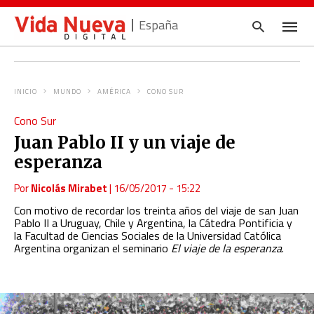
España
INICIO
MUNDO
AMÉRICA
CONO SUR
Escrib
Cono Sur
tu
consul
Juan Pablo II y un viaje de
y
pulsa
esperanza
en
INTRO
Por
Nicolás Mirabet
|
16/05/2017 - 15:22
Con motivo de recordar los treinta años del viaje de san Juan
Pablo II a Uruguay, Chile y Argentina, la Cátedra Pontificia y
la Facultad de Ciencias Sociales de la Universidad Católica
Argentina organizan el seminario
El viaje de la esperanza
.